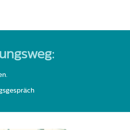
ldungsweg:
en.
ngsgespräch