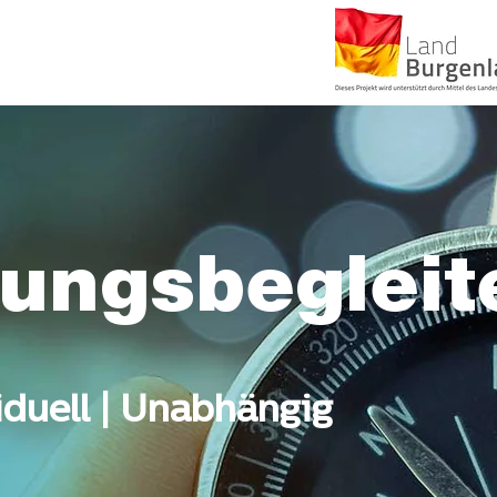
dungsbegleit
viduell | Unabhängig