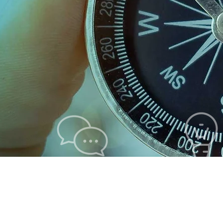
Persönliche
fon >
Online
Beratung >
7000 Eisenstadt
Per Mai
6
Domplatz 21
live im 