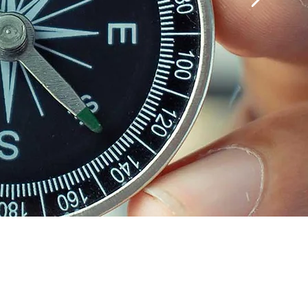
 Beratung
>
l oder
Videochat