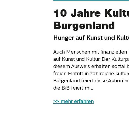
10 Jahre Kult
Burgenland
Hunger auf Kunst und Kult
Lesekompetenz in Österrei
Die Ergebnisse der PIAAC Studie,
Auch Menschen mit finanziellen
Erwachsene" wurden Ende Mai von
auf Kunst und Kultur. Der Kultur
veröffentlicht und sie sind alar
diesem Ausweis erhalten sozial 
der Österreicher:innen hat sich 
freien Eintritt in zahlreiche kultu
Jahren massiv verschlechtert, 1
Burgenland feiert diese Aktion n
haben Probleme damit, längere 
die BiB feiert mit.
lesen.
>> mehr erfahren
mehr erfahren>>