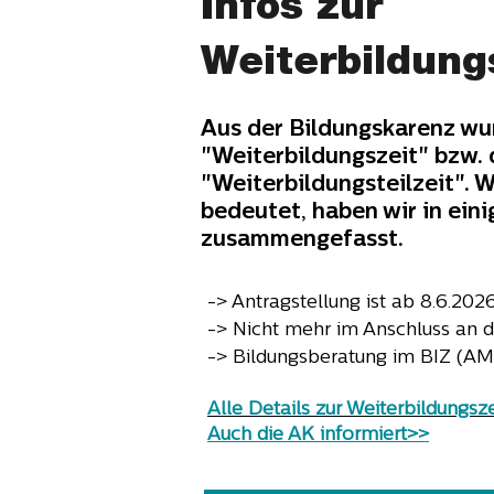
BiB Summerspe
Infos zur
zurück
Weiterbildung
Neue Termine für Bildungs
Aus der Bildungskarenz wu
"Weiterbildungszeit" bzw. 
Im Sommer zieht es uns hinaus in
"Weiterbildungsteilzeit". 
unsere Büroräumlichkeiten und 
bedeutet, haben wir in ein
wunderschönen Schlosspark in E
zusammengefasst.
dort eure Fragen zu Bildung und
An zwei Terminen im Juli und a
-> Antragstellung ist ab 8.6.202
warten wir unter den schattige
-> Nicht mehr im Anschluss an d
euren Besuch. See you there!
-> Bildungsberatung im BIZ (AMS
mehr erfahren>>
Alle Details zur Weiterbildungsz
Auch die AK informiert>>