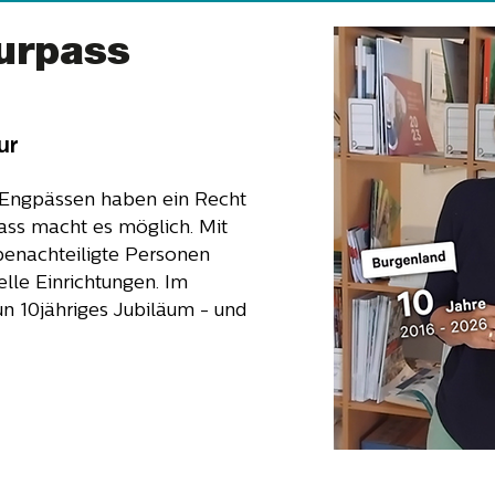
urpass
ur
ch deutlich gesunken
 auch bekannt als "PISA für
 Engpässen haben ein Recht
 der Statistik Austria
pass macht es möglich. Mit
mierend: Die Lesekompetenz
benachteiligte Personen
in den vergangenen zehn
relle Einrichtungen. Im
,7 Millionen Erwachsene
un 10jähriges Jubiläum - und
Texte sinnerfassend zu