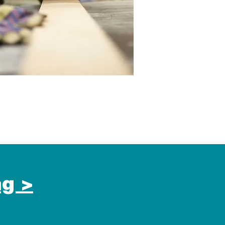
Anfrage per Email >
g >