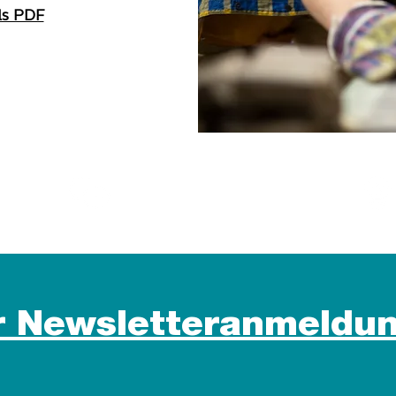
ls PDF
 >
Persönliche Beratung >
r Newsletteranmeldun