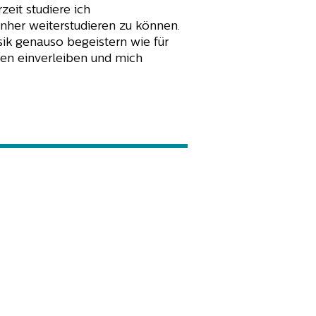
eit studiere ich
enher weiterstudieren zu können.
sik genauso begeistern wie für
sen einverleiben und mich
Anfrage per Email >