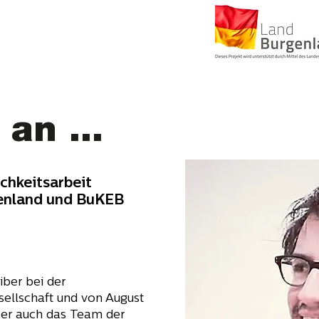
an ...
ichkeitsarbeit
enland und BuKEB
iber bei der
ellschaft und von August
 er auch das Team der