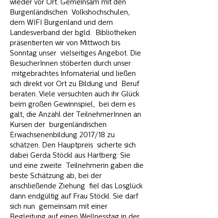
wieder vor Ort. Gemeinsam mit den 
Burgenländischen  Volkshochschulen, 
dem WIFI Burgenland und dem 
Landesverband der bgld.  Bibliotheken 
präsentierten wir von Mittwoch bis 
Sonntag unser  vielseitiges Angebot. Die 
BesucherInnen stöberten durch unser 
 mitgebrachtes Infomaterial und ließen 
sich direkt vor Ort zu Bildung und  Beruf 
beraten. Viele versuchten auch ihr Glück 
beim großen Gewinnspiel,  bei dem es 
galt, die Anzahl der TeilnehmerInnen an 
Kursen der  burgenländischen 
Erwachsenenbildung 2017/18 zu 
schätzen. Den Hauptpreis  sicherte sich 
dabei Gerda Stöckl aus Hartberg: Sie 
und eine zweite  Teilnehmerin gaben die 
beste Schätzung ab, bei der 
anschließende Ziehung  fiel das Losglück 
dann endgültig auf Frau Stöckl. Sie darf 
sich nun  gemeinsam mit einer 
Begleitung auf einen Wellnesstag in der 